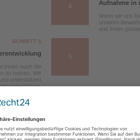
Aufnahme in 
4
Wenn wir uns fü
unseren Bewerber
und Ihnen passe
SCHRITT 5
erentwicklung
5
er:innen auch die
en zu nutzen. Wir
und unterstützen
eiterentwicklung.