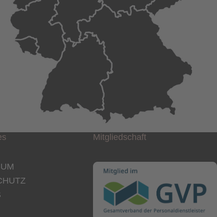
es
Mitgliedschaft
SUM
CHUTZ
S