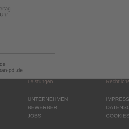
eitag
 Uhr
.de
an-pdl.de
Leistungen
Rechtlich
UNTERNEHMEN
IMPRES
BEWERBER
DATENS
JOBS
COOKIE