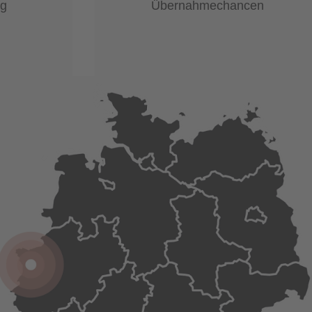
ng
Übernahmechancen