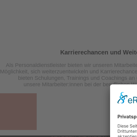
Karrierechancen und Weit
Als Personaldienstleister bieten wir unseren Mitarbeit
Möglichkeit, sich weiterzuentwickeln und Karrierechanc
bieten Schulungen, Trainings und Coachings an 
unsere Mitarbeiter:innen bei der beruflichen W